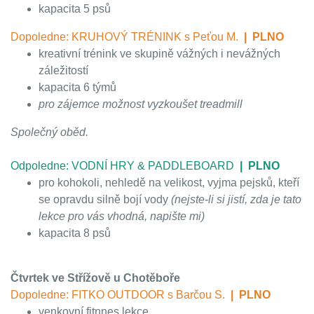
kapacita 5 psů
Dopoledne: KRUHOVÝ TRÉNINK s Peťou M.
| PLNO
kreativní trénink ve skupině vážných i nevážných
záležitostí
kapacita 6 týmů
pro zájemce možnost vyzkoušet treadmill
Společný oběd.
Odpoledne: VODNÍ HRY & PADDLEBOARD
| PLNO
pro kohokoli, nehledě na velikost, vyjma pejsků, kteří
se opravdu silně bojí vody
(nejste-li si jistí, zda je tato
lekce pro vás vhodná, napište mi)
kapacita 8 psů
Čtvrtek ve Střížově u Chotěboře
Dopoledne: FITKO OUTDOOR s Barčou S.
| PLNO
venkovní fitnnes lekce