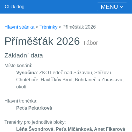
MENU
Click dog
Hlavní stránka
>
Tréninky
> Příměšťák 2026
Příměšťák 2026
Tábor
Základní data
Místo konání:
Vysočina
: ZKO Ledeč nad Sázavou, Střížov u
Chotěboře, Havlíčkův Brod, Bohdaneč u Zbraslavic,
okolí
Hlavní trenérka:
Peťa Pekárková
Trenérky pro jednotlivé bloky:
Léňa Švondrová, Peťa Mičánková, Anet Fikarová