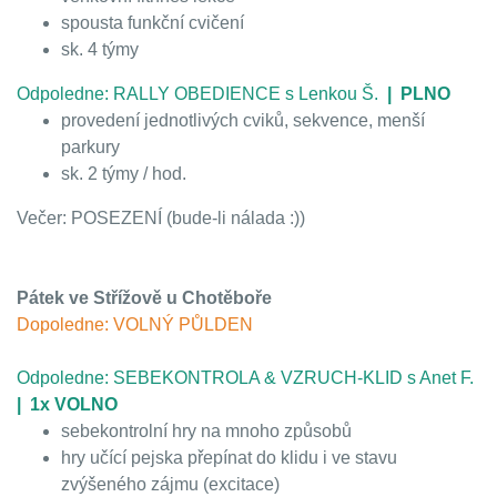
spousta funkční cvičení
sk. 4 týmy
Odpoledne: RALLY OBEDIENCE s Lenkou Š.
| PLNO
provedení jednotlivých cviků, sekvence, menší
parkury
sk. 2 týmy / hod.
Večer: POSEZENÍ (bude-li nálada :))
Pátek ve Střížově u Chotěboře
Dopoledne: VOLNÝ PŮLDEN
Odpoledne: SEBEKONTROLA & VZRUCH-KLID s Anet F.
| 1x VOLNO
sebekontrolní hry na mnoho způsobů
⁠hry učící pejska přepínat do klidu i ve stavu
zvýšeného zájmu (excitace)