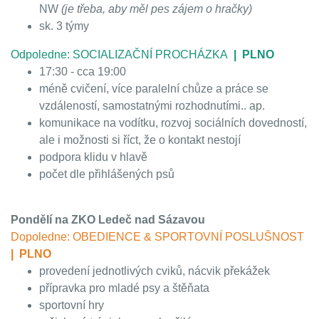
NW
(je třeba, aby měl pes zájem o hračky)
sk. 3 týmy
Odpoledne: SOCIALIZAČNÍ
PROCHÁZKA
| PLNO
17:30 - cca 19:00
méně cvičení, více paralelní chůze a práce se
vzdáleností, samostatnými rozhodnutími.. ap.
komunikace na vodítku, rozvoj sociálních dovedností,
ale i možnosti si říct, že o kontakt nestojí
podpora klidu v hlavě
počet dle přihlášených psů
Pondělí na ZKO Ledeč nad Sázavou
Dopoledne: OBEDIENCE & SPORTOVNÍ POSLUŠNOST
| PLNO
provedení jednotlivých cviků, nácvik překážek
přípravka pro mladé psy a štěňata
sportovní hry