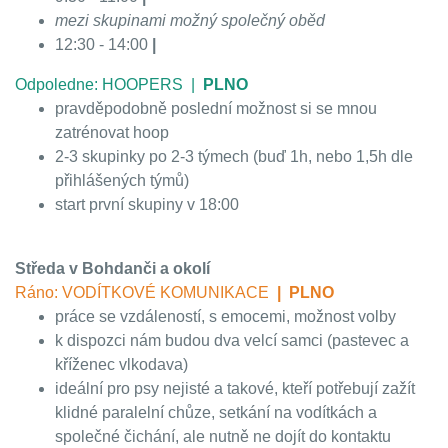
mezi skupinami možný společný oběd
12:30 - 14:00
|
Odpoledne: HOOPERS |
PLNO
pravděpodobně poslední možnost si se mnou
zatrénovat hoop
2-3 skupinky po 2-3 týmech (buď 1h, nebo 1,5h dle
přihlášených týmů)
start první skupiny v 18:00
Středa v Bohdanči a okolí
Ráno: VODÍTKOVÉ KOMUNIKACE
| PLNO
práce se vzdáleností, s emocemi, možnost volby
k dispozci nám budou dva velcí samci (pastevec a
kříženec vlkodava)
ideální pro psy nejisté a takové, kteří potřebují zažít
klidné paralelní chůze, setkání na vodítkách a
společné čichání, ale nutně ne dojít do kontaktu