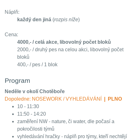
Náplň:
každý den jiná
(
rozpis níže
)
Cena:
4000,- / celá akce, libovolný počet bloků
2000,- / druhý pes na celou akci, libovolný počet
bloků
400,- / pes / 1 blok
Program
Neděle v okolí Chotěboře
Dopoledne: NOSEWORK / VYHLEDÁVÁNÍ
| PLNO
10 - 11:30
11:50 - 14:20
zaměření NW - nature, či water, dle počasí a
pokročilosti týmů
vyhledávání hračky - náplň pro týmy, kteří nechtějí