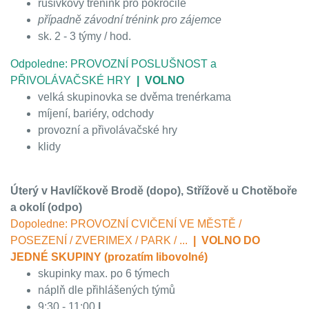
rušivkový trénink pro pokročilé
případně závodní trénink pro zájemce
sk. 2 - 3 týmy / hod.
Odpoledne: PROVOZNÍ POSLUŠNOST a
PŘIVOLÁVAČSKÉ HRY
| VOLNO
velká skupinovka se dvěma trenérkama
míjení, bariéry, odchody
provozní a přivolávačské hry
klidy
Úterý v Havlíčkově Brodě (dopo), Střížově u Chotěboře
a okolí (odpo)
Dopoledne:
PROVOZNÍ CVIČENÍ VE MĚSTĚ /
POSEZENÍ / ZVERIMEX / PARK / ...
| VOLNO DO
JEDNÉ SKUPINY (prozatím libovolné)
skupinky max. po 6 týmech
náplň dle přihlášených týmů
9:30 - 11:00
|