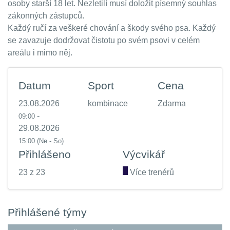
osoby starší 18 let. Nezletilí musí doložit písemný souhlas
zákonných zástupců.
Každý ručí za veškeré chování a škody svého psa. Každý
se zavazuje dodržovat čistotu po svém psovi v celém
areálu i mimo něj.
Datum
Sport
Cena
23.08.2026
kombinace
Zdarma
-
09:00
29.08.2026
15:00
(Ne - So)
Přihlášeno
Výcvikář
23 z 23
.
Více trenérů
Přihlášené týmy