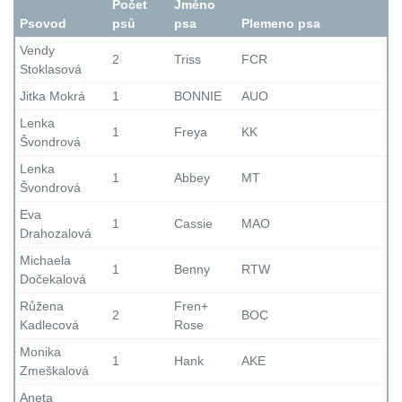
Počet
Jméno
Psovod
psů
psa
Plemeno psa
Vendy
2
Triss
FCR
Stoklasová
Jitka Mokrá
1
BONNIE
AUO
Lenka
1
Freya
KK
Švondrová
Lenka
1
Abbey
MT
Švondrová
Eva
1
Cassie
MAO
Drahozalová
Michaela
1
Benny
RTW
Dočekalová
Růžena
Fren+
2
BOC
Kadlecová
Rose
Monika
1
Hank
AKE
Zmeškalová
Aneta