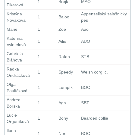
1
Brejk
MAO
Fikarová
Kristýna
Appenzellský salašnický
1
Baloo
Nováková
pes
Marie
1
Zoe
Auo
Kateřina
1
Ailie
AUO
Vyletelová
Gabriela
1
Rafan
STB
Bláhová
Radka
1
Speedy
Welsh corgi c.
Ondráčková
Olga
1
Lumpík
BOC
Poulíčková
Andrea
1
Aga
SBT
Borská
Lucie
1
Bony
Bearded collie
Orgoníková
Ilona
1
Nori
BOC