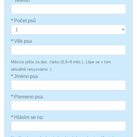
*
Telefon
*
Počet psů
*
Věk psa
Měsíce pište za des. čárku (0,8=8 měs.). Lépe se v tom
aktuálně nevyznáme :)
*
Jméno psa
*
Plemeno psa
*
Hlásím se na: