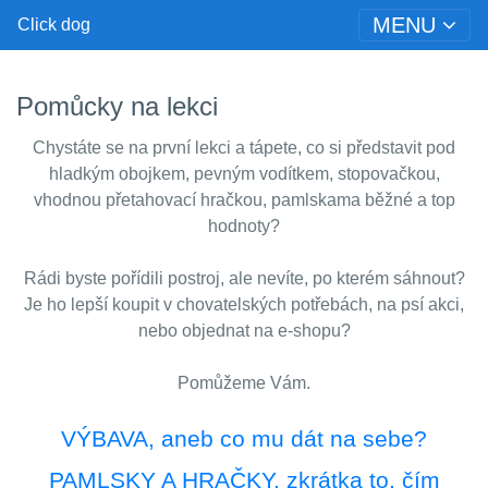
MENU
Click dog
Pomůcky na lekci
Chystáte se na první lekci a tápete, co si představit pod
hladkým obojkem, pevným vodítkem, stopovačkou,
vhodnou přetahovací hračkou, pamlskama běžné a top
hodnoty?
Rádi byste pořídili postroj, ale nevíte, po kterém sáhnout?
Je ho lepší koupit v chovatelských potřebách, na psí akci,
nebo objednat na e-shopu?
Pomůžeme Vám.
VÝBAVA, aneb co mu dát na sebe?
PAMLSKY A HRAČKY, zkrátka to, čím