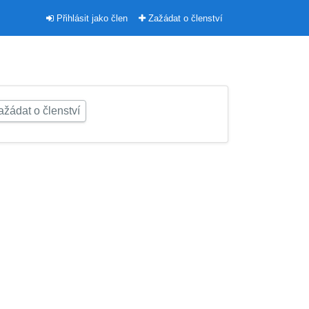
Přihlásit jako člen
Zažádat o členství
žádat o členství