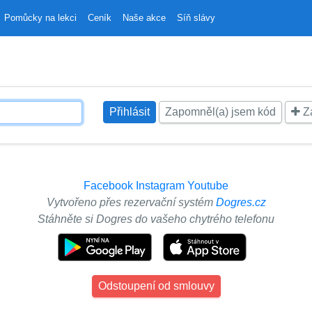
Pomůcky na lekci
Ceník
Naše akce
Síň slávy
Zapomněl(a) jsem kód
Za
Facebook
Instagram
Youtube
Vytvořeno přes rezervační systém
Dogres.cz
Stáhněte si Dogres do vašeho chytrého telefonu
Odstoupení od smlouvy